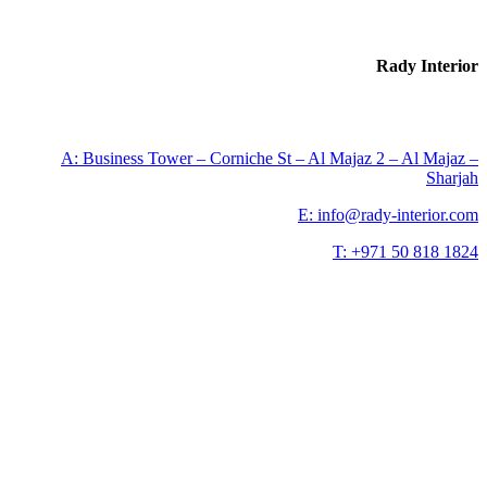
A: Business Tower – Corniche St – Al Majaz
E: info@r
T: +