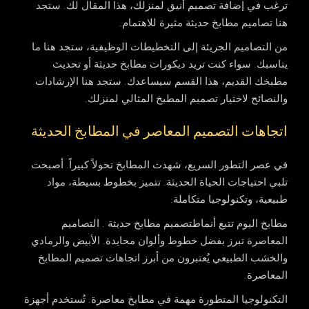
ترغب في إضافة
تصميم أنيق
لمنزلك، هذا المقال لك. ستجد
هنا
تصاميم مطابخ حديثة
مثيرة للاهتمام.
من التصاميم الجريئة إلى التخطيطات الوظيفية، ستجد هنا ما
يناسبك. سواء كنت تريد
ديكورات مطابخ
حديثة أو تحديث
مطبخك القديم، هذا القسم سيساعدك. ستجد هنا الإرشادات
والنصائح لاختيار
تصميم المطبخ المثالي
لمنزلك.
اتجاهات التصميم المعاصر في المطابخ الحديثة
في عصر التطور السريع، شهدت المطابخ تحولاً كبيراً. أصبحت
تلبي احتياجات الحياة الحديثة. تتميز بخطوط بسيطة، مواد
طبيعية، وتكنولوجيا متكاملة.
مطابخ اليوم تتبع
أنماطتصميم مطابخ حديثة
. التصاميم
المعاصرة تبرز بفضل خطوط وألوان محايدة. الأبيض والرمادي
والخشب الطبيعي يُعتبرون من أبرز
اتجاهات تصميم المطابخ
المعاصرة.
التكنولوجيا المتطورة مهمة في
مطابخ معاصرة
. تُستخدم أجهزة