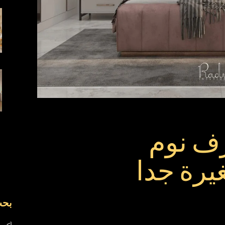
رف نوم
يرة جدا
بح