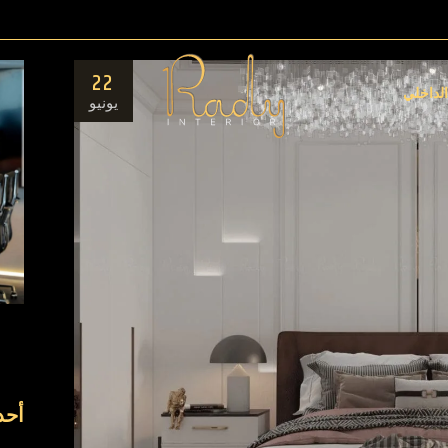
مق
22
ال
الداخلي
يونيو
أحد