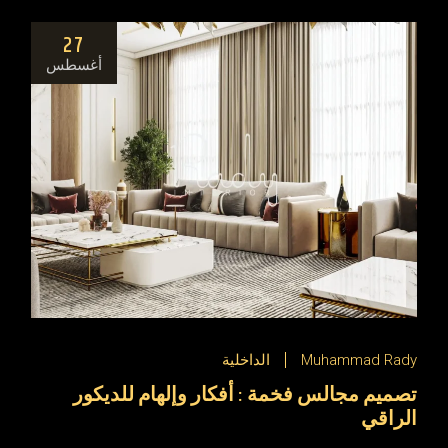
27
أغسطس
Muhammad Rady
الداخلية
تصميم مجالس فخمة : أفكار وإلهام للديكور
الراقي