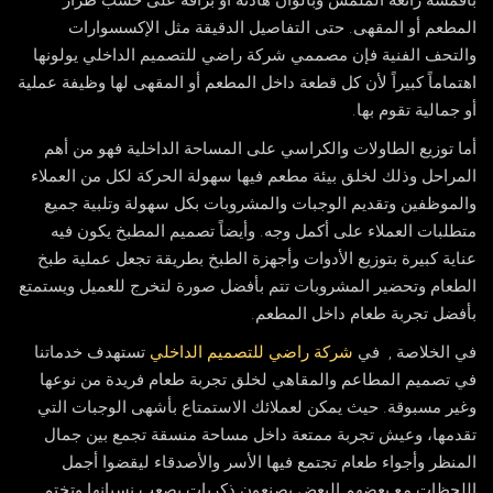
بأقمشة رائعة الملمس وبألوان هادئة أو براقة على حسب طراز
المطعم أو المقهى. حتى التفاصيل الدقيقة مثل الإكسسوارات
والتحف الفنية فإن مصممي شركة راضي للتصميم الداخلي يولونها
اهتماماً كبيراً لأن كل قطعة داخل المطعم أو المقهى لها وظيفة عملية
أو جمالية تقوم بها.
أما توزيع الطاولات والكراسي على المساحة الداخلية فهو من أهم
المراحل وذلك لخلق بيئة مطعم فيها سهولة الحركة لكل من العملاء
والموظفين وتقديم الوجبات والمشروبات بكل سهولة وتلبية جميع
متطلبات العملاء على أكمل وجه. وأيضاً تصميم المطبخ يكون فيه
عناية كبيرة بتوزيع الأدوات وأجهزة الطبخ بطريقة تجعل عملية طبخ
الطعام وتحضير المشروبات تتم بأفضل صورة لتخرج للعميل ويستمتع
بأفضل تجربة طعام داخل المطعم.
في الخلاصة , في
شركة راضي للتصميم الداخلي
تستهدف خدماتنا
في تصميم المطاعم والمقاهي لخلق تجربة طعام فريدة من نوعها
وغير مسبوقة. حيث يمكن لعملائك الاستمتاع بأشهى الوجبات التي
تقدمها، وعيش تجربة ممتعة داخل مساحة منسقة تجمع بين جمال
المنظر وأجواء طعام تجتمع فيها الأسر والأصدقاء ليقضوا أجمل
اللحظات مع بعضهم البعض يصنعون ذكريات يصعب نسيانها وتختم