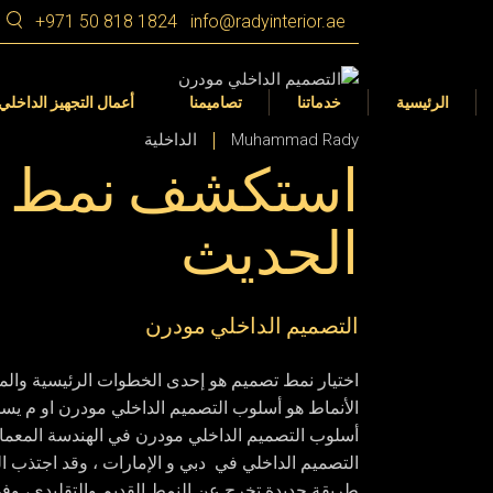
Ski
+971 50 818 1824
info@radyinterior.ae
t
th
م الداخلي
التصميم الداخلي
Dubai
conten
ز الداخلي
التصميم الداخلي 360 VR
الشارقة
الرئيسية
خدماتنا
تصاميمنا
أعمال التجهيز الداخلي
المناظر الطبيعية في
عجمان
Muhammad Rady
الداخلية
ات
استكشف نمط ال
رأس الخيمة
أم القيوين
م الداخلي
التصميم الداخلي
Dubai
الحديث
أبوظبي
ز الداخلي
التصميم الداخلي 360 VR
الشارقة
العين
المناظر الطبيعية في
عجمان
ات
التصميم الداخلي مودرن
رأس الخيمة
أم القيوين
اختيار نمط تصميم هو إحدى الخطوات الرئيسية والمه
أبوظبي
الأنماط هو أسلوب التصميم الداخلي مودرن او م يسم
أسلوب
التصميم الداخلي مودرن
في الهندسة المعماري
العين
التصميم الداخلي في دبي و الإمارات ، وقد اجتذب ا
طريقة جديدة تخرج عن النمط القديم والتقليدي، وفي