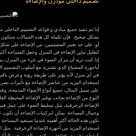
تصميم داخلي مودرن والإضاءة
إذا تم تنفيذ جميع مبادي و قواعد
التصميم الداخلي م
بشكل صحيح . فإن تكملة كل هذه الجمالات ستكون إض
أو، على حد تعبير المصممين، من الإضاءة على شكل
لتقليل تباين الإضاءة في المنزل وجعل المساحة أكثر
إذا كنت تريد أن يتركز الضوء في جزء من المنزل، ي
أباجورة المصباح الذي تشتريه مع أسلوب التصميم ال
في أي منزل لأنه يؤثر على طريقة رؤية وعرض باقي 
استخدام المزيد من عناصر الإضاءة مع تأثيرات بصري
على سبيل المثال، جميع أنواع الأضواء المدمجة، وقضب
النوع من الإضاءة بجانب توفير الإضاءة المحيطة العا
الإضاءة الزخرفية، مثل تسليط الضوء على عمل فني مع
وجمال المساحة. يمكن لتركيبات الإضاءة أن تكون عملاً
تكون هذه الحالة أكثر أهمية عندما تستفيد المساحة 
استخدام المزيد من أجهزة الإضاءة الزخرفية . مثل ا
كنقطة محورية وقطعة من التعبير الفني يجب التأكيد