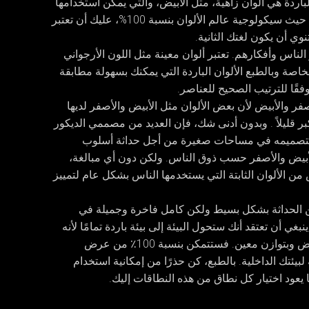
اردة هي ألوان زاهية، مثل الأبيض، والتي يمكن استخدامها
بسهولة في الاستخدام التصمیم الداخلي مودرن. من حيث سيكولوجية عالم الألوان بنسبة 100%، عليك أن تعتبر
نوي أن يكون لغتك الثانية.
ناس وأفكارهم. تعتبر ألوان معينة مثل اللون الأرجواني
لخاصة وبالطبع الألوان الباردة التي يمكنك بسهولة مطابقة
قًا للترتيب الصحيح للعناصر.
صفر والأبيض لأن بعض الألوان مثل الأبيض والأصفر لديها
ر قليلاً . وبدون أدنى شك، فإن العديد من مصممي الديكور
ن بتصميمه في مساحات صغيرة من أجل حداثة أسلوب
الأبيض والأصفر حسب ذوق الناس. ولكن دون أي مبالغة،
ض من الألوان الثابتة التي يستخدمها الناس بشكل عام لتمييز
 عن الحداثة بشكل بسيط ولكن كامل فاخرة وجميلة في
بغي أن تعتقد أنك ستحول البيئة إلى بيئة باردة تمامًا لأنه
إذا تم تنسيق ترتيب العناصر و وضعها مع بعضها البعض وبتوازن معين. فستتمكن بنسبة 100٪ من عرض
لبيئتك الداخلية. بالطبع، كن حذرًا من إمكانية استخدام
 يعود اختيار كل نطاق من هذه النطاقات إليك.