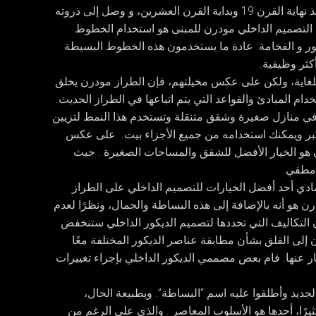
منتشرا بين الناس منذ نهاية القرن 19 وبداية القرن العشرين، و وصل إلى ذروته
لقرن 19. من أهم مميزات التصميم الداخلي مودرن للمبنى هو استخدام الخطوط
كور و الفخامة. عادة ما يستخدمون هذه الخطوط البسيطة
كثر وظيفية.
للغاية، ولكن على عكس مخيلتهم، فإن الطراز مودرن يخلق
ام المبادئ والقواعد التي يتم اتباعها في الطراز الحديث.
 في منازل صغيرة وشقق متنقلة وتستخدم هذا النمط لتزيين
بر ويمكنك استخدامه من جميع الأجزاء بيت. على عكس
رن هو الخيار الأفضل للشقق والمساحات الصغيرة . حيث
 مطفي.
مادي أحد أفضل الخيارات للتصميم الداخلي على الطراز
 هو أنه بالإضافة إلى هذه البساطة والجمال، ونظرًا لعدم
ن التكاليف التي تحددها لتصميم الديكور الداخلي ستنخفض
لى القلق بشأن مطابقة عناصر الديكور المختلفة معًا
بار عنها. قام بعض مصممي الديكور الداخلي بإجراء تغييرات
الجديد وأطلقوا عليه اسم “البساطة”. وبطبيعة الحال،
يرًا، أحدها هو الأسلوب المعاصر . والذي على الرغم من