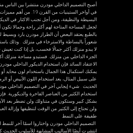
أصبح
التصميم الداخلي مودرن
في أواخر الستينيات من ا
البسيطة والنظيفة، ومن أجل تجنب الاكثار في الدي
لجعل المساحة المتاحة لهم أكثر راحة وجمالا تكون أ
بالطبع يعتقد البعض أن الطراز مودرن بارد وبسيط 
شعوراً بالبساطة والاسترخاء في منزلك . وذلك باستخد
لا يبدو منزلك أكثر جمالًا فحسب، بل إذا كنت تعيش
الجزء الداخلي من منزلك. فستبدو مساحة منزلك أك
الاعتقاد السائد فإن استخدام الديكور الداخلي مود
يمكنك استكمال هذا الجمال باستخدام لون محايد أو
على سبيل المثال، يعد استخدام اللون الأبيض أو الر
الحديث . شيء إيجابي آخر في التصميم الداخلي مودرن
استخدام الكثير من العناصر الفاخرة والديكورية. فإ
بشكل كبير وستكون في متناولك ولن تضطر بعد الآن إ
ولن تحتاج إلى الكثير من الوقت لتنظيفها وإزالة الغ
طفيفة على النمط
التصميم الداخلي مودرن
واختاروا اسمًا آخر للنمط 
انتشرت أيضًا الأساليب المشابهة للأسلوب الحديث كث