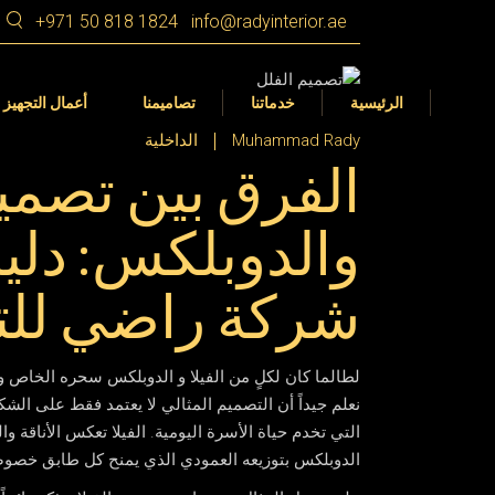
+971 50 818 1824
info@radyinterior.ae
التصميم الداخلي
Dubai
التصميم الداخلي
التجهيز الداخلي
الشارقة
التصميم الداخلي 360 VR
الرئيسية
خدماتنا
تصاميمنا
أعمال التجهيز 
عجمان
تصميم المناظر الطبيعية في الأمارات
Muhammad Rady
الداخلية
الفرق بين تصمي
رأس الخيمة
أم القيوين
التصميم الداخلي
Dubai
التصميم الداخلي
والدوبلكس: دل
أبوظبي
التجهيز الداخلي
الشارقة
التصميم الداخلي 360 VR
العين
شركة راضي للت
عجمان
تصميم المناظر الطبيعية في الأمارات
رأس الخيمة
أم القيوين
لطالما كان لكلٍ من الفيلا و الدوبلكس سحره الخاص و
أبوظبي
نعلم جيداً أن التصميم المثالي لا يعتمد فقط على الشك
التي تخدم حياة الأسرة اليومية. الفيلا تعكس الأناقة 
العين
الدوبلكس بتوزيعه العمودي الذي يمنح كل طابق خصو