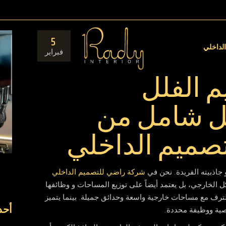
مق
5
ال
الداخلي
فبراير
م الفلل
يل شامل من
صميم الداخلي
 جاذبيته الفريدة. نحن في
شركة راضي للتصميم الداخلي
ل الخارجي، بل يعتمد أيضاً على توزيع المساحات و وظائفها
والترف مع مساحات خارجية واسعة وحدائق جميلة. بينما يتميز
أحد
صية ووظيفة محددة.