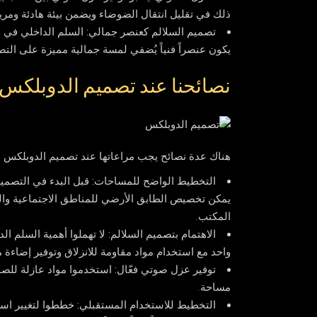
ذلك في تقليل انتقال الضوضاء ويضمن بيئة هادئة ومري
تصميم السلالم كعنصر جمالي:
السلم الداخلي في ال
يكون عنصراً فنياً يُضفي لمسة جمالية مميزة على التص
نصائحنا عند تصميم الدوبلكس:
هناك عدة نصائح يجب مراعاتها عند تصميم الدوبلكس
التخطيط الواضح للمساحات:
قبل البدء في التصميم،
يمكن تخصيص الطابق الأرضي للمناطق الاجتماعية والطب
المكتب.
الاهتمام بتصميم السلالم:
لا تهملوا أهمية السلم ال
واحد مع استخدام مواد مقاومة للانزلاق وتوفير إضاءة م
توفير عزل صوتي فعّال:
استخدموا مواد عازلة للصو
مساحة.
التخطيط للاستخدام المستقبلي:
خططوا لتغيير است