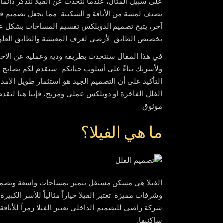
على سبيل المثال، عندما نتحدث عن الفيلا نتذكر دائما
تضيف لمسة من الأناقة و السكينة. مما يجعل
تصميم في
آخر، يتيح
تصميم الدوبلكس
تقسيم المساحات بشكل عمو
تخصيص الطابق الأرضي لغرف المعيشة والطابق العلو
في هذا المقال سنتحدث بطريقة ودية وعملية عن الاختلا
ولأسرتك بناءً على أسلوب حياتكم. سنقدم لكم نصائح ع
التأكيد على أن التصميم الجيد هو استثمار طويل الأم
الفلل
الفاخرة أو دوبلكس عملي ومريح، فإننا هنا لنق
موثوق.
ما هي الفيلا؟
الفيلا
هي مسكن مستقل يتميز بمساحات واسعة وتصميم
وشرفات مميزة. تعتبر الفيلا خياراً مثالياً للأسر الكب
شركة راضي للتصميم الداخلي نعتبر الفيلا رمزاً للأنا
ساكنيها.