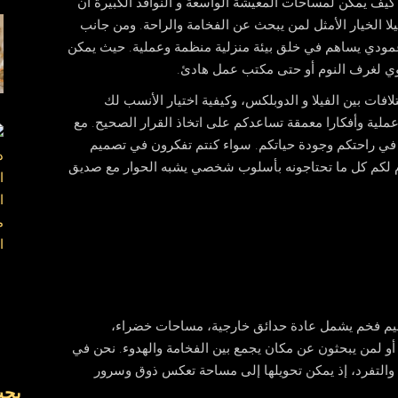
ً كيف يمكن لمساحات المعيشة الواسعة و النوافذ الكبيرة أن
لا
الخيار الأمثل لمن يبحث عن الفخامة والراحة. ومن جانب
دي يساهم في خلق بيئة منزلية منظمة وعملية. حيث يمكن
ي لغرف النوم أو حتى مكتب عمل هادئ.
فات بين الفيلا و الدوبلكس، وكيفية اختيار الأنسب لك
ملية وأفكارا معمقة تساعدكم على اتخاذ القرار الصحيح. مع
د في راحتكم وجودة حياتكم. سواء كنتم تفكرون في
تصميم
دم لكم كل ما تحتاجونه بأسلوب شخصي يشبه الحوار مع صديق
 فخم يشمل عادة حدائق خارجية، مساحات خضراء،
يرة أو لمن يبحثون عن مكان يجمع بين الفخامة والهدوء. نحن في
قة والتفرد، إذ يمكن تحويلها إلى مساحة تعكس ذوق وسرور
بح