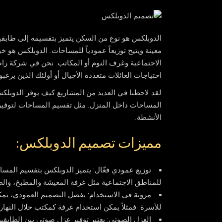
الدوبلكس
هو نوع من السكن يتميز بتقسيمه إلى طابق
معينة ويتيح توزيعاً عمودياً للمساحات. الدوبلكس هو 
الاجتماعية وغرف النوم أو المكاتب. نحن في شركة راضي
احتياجات العائلات متعددة الأجيال أو أولئك الذين ير
لقد لاحظنا في العديد من المشاريع كيف يوفر الدوبلكس
المساحات داخل المنزل. مثل تقسيم المساحات لتوفير ب
الأنشطة.
مميزات تصميم الدوبلكس:
توزيع عمودي فعّال:
يتميز الدوبلكس بتقسيم المس
للمناطق الاجتماعية مثل غرفة المعيشة والمطبخ، والط
مرونة في الاستخدام:
بفضل التصميم العمودي، يمكن
للأسرة. فمثلاً يمكن استخدام غرفة كمكتب خلال النهار 
العزل الصوتي:
يعتبر توفير عزل صوتي بين الطابقي