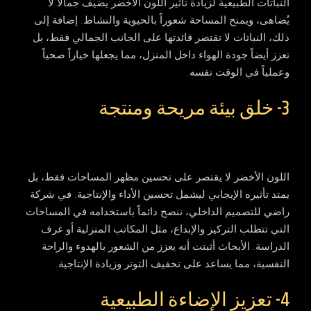
النباتات الطبيعية لزيادة تأثير اللون الأخضر يضيف جمالاً لا
يُضاهى، ويمنح المساحة شعوراً بالحيوية والنشاط. إضافة إلى
ذلك، النباتات لا تقتصر فائدتها على الجانب الجمالي فقط، بل
تعزز أيضاً جودة الهواء داخل المنزل، مما يجعلها خياراً صحياً
وعملياً في الوقت نفسه.
3- خلق بيئة مريحة ومنتجة
اللون الأخضر لا يقتصر على تحسين مظهر المساحات فقط، بل
يمتد تأثيره الإيجابي ليشمل تحسين الأداء والإنتاجية. في شركة
راضي للتصميم الداخلي، ننصح دائماً باستخدامه في المساحات
التي تتطلب التركيز والإبداع، مثل المكاتب المنزلية أو غرف
الدراسة. الأبحاث أثبتت أنه يعزز من الشعور بالهدوء والراحة
النفسية، مما يساعد على تخفيف التوتر وزيادة الإنتاجية.
4- تعزيز الإضاءة الطبيعية