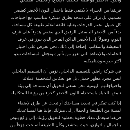
واللون الأخضر هو قصة التجديد، الإبداع، والجمال الطبيعي.
فريقنا من الخبراء لا يكتفي فقط باختيار اللون الأخضر كعنصر
تصميم، بل يركز على دمجه بطرق مبتكرة تتناسب مع احتياجات
كل عميل. نختار الدرجات بعناية فائقة لتلائم طبيعة كل مساحة،
بدءاً من الأخضر الباستيل الرقيق الذي يضفي هدوءاً على غرف
النوم، وصولاً إلى الأخضر الداكن الفاخر الذي يبرز في غرف
المعيشة والمكاتب. إضافة إلى ذلك، نحن نحرص على اختيار
الخامات والإضاءة التي تعزز من تأثيره وتجعل المساحات تبدو
أكثر حيوية وديناميكية.
في شركة راضي للتصميم الداخلي، نؤمن أن التصميم الداخلي
ليس مجرد مظهر جميل، بل هو انعكاس لشخصية عملائنا
واحتياجاتهم اليومية. نحن نسعى لتحويل أي مساحة إلى بيئة
تنبض بالحياة باستخدام اللون الأخضر كجزء من رؤيتنا المتكاملة.
إذا كنت تفكر في تجديد مساحتك أو تبحث عن طرق لإضفاء
لمسة من الطبيعة والجمال إلى منزلك، فإننا هنا لمساعدتك.
فريقنا سيعمل معك خطوة بخطوة لتحويل رؤيتك إلى واقع ينبض
بالجمال والتوازن، حيث ستشعر وكأن الطبيعة أصبحت جزءاً من