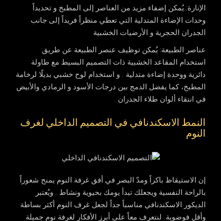
الإنارة
: يُمكن إضفاء مزيد من العناصر إلى المطبخ و تحديداً
وحدات الإضاءة المتدلية التي تعطي منظراً فريداً إلى جانب
الجدران الحجرية و الأرضيات الخشبية
عناصر الطبيعة
: يُمكن توظيف عنصر الطبيعة عن طريق
استخدام المقاعد الخشبية ذات التصميم البسيط مع طاولة
دائرية ووحدة إضاءة متدلية . و استخدام لوح خشبي بديلًا لرخامة
المطبخ، كما يفضل الدمج بين درجات الأسود و الرمادي والأبيض
في انتقاء ألوان طلاء الجدران .
النمط الاسكندنافي في التصميم الداخلي لغرف
النوم
إن الاستيقاظ باكراً ومدّ البصر في أفق غرفة النوم يمنح شعوراً
بالراحة النفسية ويجعلك تبدأ يومك بحيوية ونشاط . ويُعتبر
الديكور الاسكندنافي مناسباً جداً لجعل غرف النوم أكثر بساطة
وأقل فوضوية. لنتعرف معاً على أبرز الأفكار لغرفة نوم جميلة