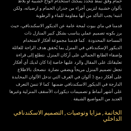
حمام وفق نمط مُحدد يُمكنك استخدام ألواح خشبية أو بلاط
بألوان خشبية لتزيين أجزاء من جدران الحمام و ارضياته، ولكن
انتبه! يجب التأكد من أنها مقاومة للماء و الرطوبة
قدمنا في ماي بيوت لمحة عامة عن الديكور الاسكندنافي، حيث
برز بكونه تصميم عملي يناسب بشكل كبير المنازل ذات
المساحة المحدودة . كما قدمنا مجموعة أفكار لاستخدام
الديكور الإسكندنافي في المنزل بما يُحقق هدف الراحة للعائلة
وإضفاء الطابع الجمالي على أركان المنزل. نتطلع إلى قراءة
تعليقاتك على المقال والرد عليها خاصة إذا كان لديك أي أفكار
تجعل تصميم المنزل مريحاً ويضفي نضارة. ننصحك بالاطلاع
على أفكار دمج 3 ألوان في الغرف التي تدخل الألوان المحايدة
الدارجة في الديكور الاسكندنافي ضمنها. كما لا تنسَ التعرف
على أشهر أنماط و تصميمات ديكورات الأسقف المنزلية وغيرها
العديد من المواضيع الشيقة .
الخاتمة , مزايا وتوصيات , التصميم الاسكندنافي
الداخلي