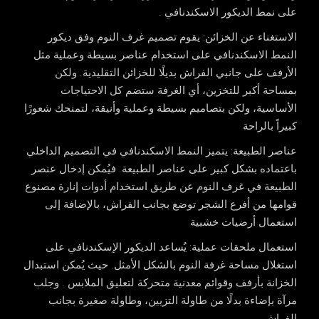
على نمط الديكور الاسكندنافي .
الاستغناء عن الخزائن
: يقوم تصميم غرف النوم وفق ديكور
النمط الاسكندنافي على استخدام عناصر بسيطة وعملية مثل
الأرفف على جانبي الفراش بديلًا للخزائن التقليدية. ولكن
بمساحة أكبر للتخزين، أي الغرفة ستضم كل الاحتياجات
الأساسية، ولكن بتصاميم بسيطة وعملية وأنيقة، لتمنحك شعورًا
كبيراً بالراحة
عناصر الطبيعة
: يتميز النمط الاسكندنافي في التصميم الداخلي
باعتماده بشكل كبير على عناصر الطبيعة. فيُمكن إدخال عنصر
الطبيعة في غرف النوم عن طريق استخدام أدوات إنارة مصنوع
قوامها من أفرع الشجر توضع بجانب الفراش، بالإضافة إلى
استعمال أرضيات خشبية
استعمال ملحقات عملية
: يُساعد الديكور الإسكندنافي على
استغلال مساحة غرفة النوم بالشكل الأمثل. حيث يُمكن استبدال
الخزانة بأرفف وقوائم معدنية متحركة لتعليق الملابس . وجلب
مرآة بإضاءة بدلًا من طاولة التزيين، وطاولة صغيرة بجانب
الفراش