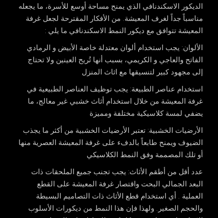
الديكور الاسكندنافي الذي يمنح مساحة أوسع للأسرة، ما يجعله
مناسباً جداً لغرف المعيشة. من الأفكار المقترحة لجعل غرفة
المعيشة تتوافق مع ديكور النمط الاسكندنافي ما يلي :
الألوان
: يجب استخدام ألوان معتدلة خاصة الأبيض و الرمادي
الفاتح والعاجي و الكريمي، بسبب أنها تُريح العينين ولا تحتاج
إلى مجهود كبير لتنسيقها مع اثاث المنزل
استخدام عناصر الطبيعة: يجب توظيف العناصر الطبيعية في
غرفة المعيشة من خلال استخدام أثاث خشبي غير معالج، ما
يضفي لمسة كلاسيكية مختلفة ومميزة
الأرضيات الخشبية
: تعتبر الأرضيات الخشبية من أكثر ما يجذب
الضيوف ويمنح طابعاً بالدفء على غرفة المعيشة العصرية منها
أو تلك المصممة وفق النمط الكلاسيكي
عدد أقل من أطقم الأثاث: يجب تجنب جميع الملحقات ذات
البعد الجمالي البحت واقتصار غرفة المعيشة على القطع
العملية . أي استخدام قطع الأثاث ذات التصاميم البسيطة
والحجم الصغير. ولهذا فإن هذا النمط من ديكورات الأسلوب