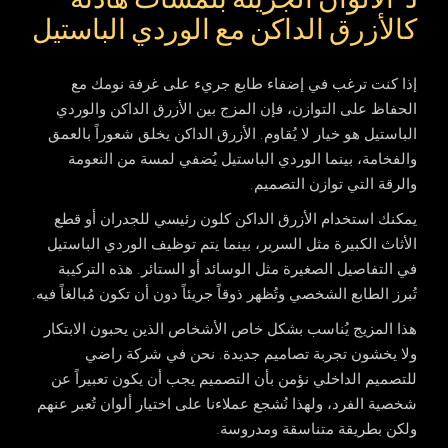
3- الألوان الجريئة بلمسات هادئة
كالأزرق الداكن مع الوردي الباستيل
إذا كنت ترغب في إضفاء طابع جريء على غرفة نومك مع
الحفاظ على التوازن، فإن المزج بين الأزرق الداكن والوردي
الباستيل هو خيار لا يُقاوم. الأزرق الداكن يخلق شعوراً بالعمق
والفخامة، بينما الوردي الباستيل يُضفي لمسة من النعومة
والرقة التي توازن التصميم.
يمكنك استخدام الأزرق الداكن كلون رئيسي للجدران أو قطع
الأثاث الكبيرة مثل السرير، بينما يتم توظيف الوردي الباستيل
في التفاصيل الصغيرة مثل الوسائد أو الستائر. هذه التركيبة
تُبرز الطابع الشخصي وتُظهر ذوقاً جريئاً دون أن تكون مُبالغاً فيه.
هذا المزيج يُناسب بشكل خاص الأشخاص الذين يحبون الابتكار
ولا يخشون تجربة تصاميم جديدة. نحن في
شركة راضي
للتصميم الداخلي
نؤمن بأن التصميم يجب أن يكون تعبيراً عن
شخصية الفرد، ولهذا نُشجع عملاءنا على اختيار ألوان تُعبر عنهم
ولكن بطريقة متناسقة ومدروسة.