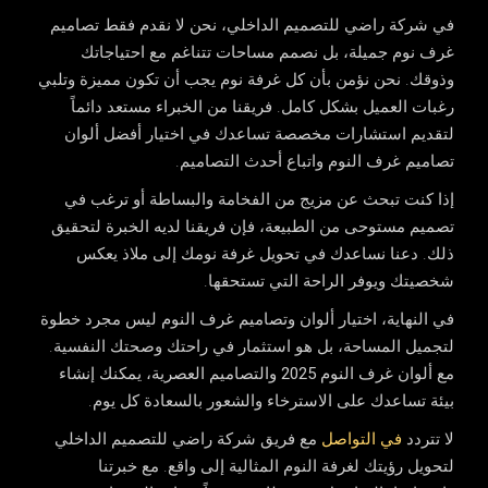
في
شركة راضي للتصميم الداخلي
، نحن لا نقدم فقط تصاميم
غرف نوم جميلة، بل نصمم مساحات تتناغم مع احتياجاتك
وذوقك. نحن نؤمن بأن كل غرفة نوم يجب أن تكون مميزة وتلبي
رغبات العميل بشكل كامل. فريقنا من الخبراء مستعد دائماً
لتقديم استشارات مخصصة تساعدك في اختيار
أفضل ألوان
تصاميم غرف النوم
واتباع أحدث التصاميم.
إذا كنت تبحث عن مزيج من الفخامة والبساطة أو ترغب في
تصميم مستوحى من الطبيعة، فإن فريقنا لديه الخبرة لتحقيق
ذلك. دعنا نساعدك في تحويل غرفة نومك إلى ملاذ يعكس
شخصيتك ويوفر الراحة التي تستحقها.
في النهاية، اختيار ألوان وتصاميم غرف النوم ليس مجرد خطوة
لتجميل المساحة، بل هو استثمار في راحتك وصحتك النفسية.
مع
ألوان غرف النوم 2025
والتصاميم العصرية، يمكنك إنشاء
بيئة تساعدك على الاسترخاء والشعور بالسعادة كل يوم.
لا تتردد
في التواصل
مع فريق
شركة راضي للتصميم الداخلي
لتحويل رؤيتك لغرفة النوم المثالية إلى واقع. مع خبرتنا