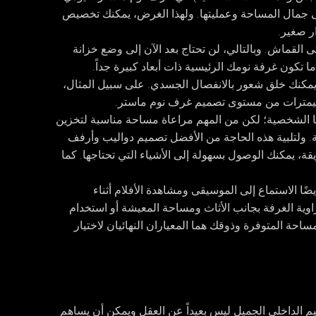
ى جمال المساحة وعمليتها. ولهذا الغرض، يمكنك تخصيص
ر صغير.
 القماش. وبالتالي، لن تحتاج بعد الآن إلى وضع خزانة
 تكون غرفة نومك الرئيسية ذات أبعاد كبيرة جداً.
 يمكنك خلق شعور بالانفصال الجسدي. على سبيل المثال،
نتيمترات من مستوى تصميم غرف نوم ماستر.
تنا الشخصية؛ لكن من المهم مراعاة مساحة مناسبة لتخزين
فة. ولتلبية هذه الحاجة من الأفضل تصميم دواليب وأرفف
قة، يمكنك الوصول بسهولة إلى الأشياء التي تحتاجها. كما
ًا الاستماع إلى الموسيقى ومشاهدة الأفلام أثناء
وية الغرفة بجانب الأثاث ومساحة المعيشة أو استخدام
ساحة المتوفرة وذوقك هما المعياران النهائيان لاختيار
 الداخلي الجميل ليس بعيداً عن العقل ويمكن أن يساهم