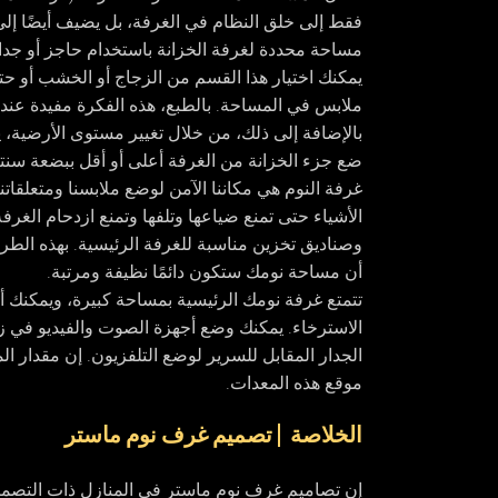
فقط إلى خلق النظام في الغرفة، بل يضيف أيضًا إل
مساحة محددة لغرفة الخزانة باستخدام حاجز أو جدا
يمكنك اختيار هذا القسم من الزجاج أو الخشب أو حتى
ملابس في المساحة. بالطبع، هذه الفكرة مفيدة عندما
بالإضافة إلى ذلك، من خلال تغيير مستوى الأرضية،
ضع جزء الخزانة من الغرفة أعلى أو أقل ببضعة س
غرفة النوم هي مكاننا الآمن لوضع ملابسنا ومتعلقا
الأشياء حتى تمنع ضياعها وتلفها وتمنع ازدحام الغر
وصناديق تخزين مناسبة للغرفة الرئيسية. بهذه الطري
أن مساحة نومك ستكون دائمًا نظيفة ومرتبة.
تتمتع غرفة نومك الرئيسية بمساحة كبيرة، ويمكنك أيض
الاسترخاء. يمكنك وضع أجهزة الصوت والفيديو في زا
الجدار المقابل للسرير لوضع التلفزيون. إن مقدار الم
موقع هذه المعدات.
الخلاصة | تصميم غرف نوم ماستر
إن تصاميم غرف نوم ماستر في المنازل ذات التصميم