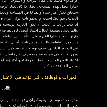
غرف نوم ماستر هي مكان للراحة والاسترخاء، فإن الأ
خياراً أفضل لهذه المساحة. أيضًا، إذا كان لديك غرفة
سيخلق تأثيرًا أكثر جمالاً وانفتاحًا في المساحة وي
الحديثة، يتم أيضًا استخدام مجموعات ألوان أخرى في
إذا كنت ترغب في تجنب أن تكون الغرفة الرئيسية مزد
والمريحة. وبطبيعة الحال، اختيار أفضل لون لغرفة ن
بقوتها المحتملة لها القدرة على التأثير على عواطفنا وح
بالشعور بالعاطفة والسعادة. من ناحية أخرى، باستخد
في الديكور الداخلي لغرف نوم ماستر، سيكون لديك ج
ورق الحائط في عملية تصاميم غرف نوم ماستر، انتب
اختيار اللون المناسب يجعل الغرفة تبدو أكثر إشراقا 
وجعل الغرفة تبدو أكبر.
الميزات والوظائف التي تؤخذ في الاعتبار
وجود غرف نوم رئيسية يمكن أن يوفر العديد من الإم
فصل المساحة المخصصة لغرفة الخزانة (غرفة للمل