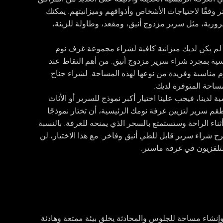
 وفقًا لاحتياجات الأشخاص وأذواقهم وميزانيتهم. يمكنك
ورية، مثل سرير مزدوج أنيق، ومقعد، وطاولة للزينة،
 لم يكن لديك ميزانية كافية لشراء مجموعة غرف نوم
يسية بمجرد شراء سرير مزدوج أنيق. من أهم النقاط عند
مناسبة وفريدة من نوعها لهذه المساحة. لشراء جناح
مساحة المتوفرة لديك.
ة لدينا، فيجب علينا اختيار أكبر نموذج للسرير أو الأثاث
قم سرير لتزيين غرفة نومك الرئيسية، أن تختار نموذجًا
ناء الراحة وستستمتع بالسحر الذي يمنحه للغرفة. بالنسبة
ح شراء سرير قابل للطي أنيق وفاخر. مع هذا الاختيار، لن
 التلفزيون في غرفة ماستر.
إنشاء مساحة للجلوس والمحادثة يخلق بيئة ممتعة وهادئة