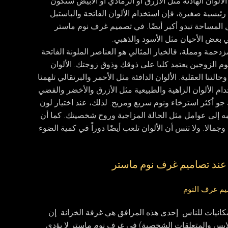
لوان الهادئة مثل الأزرق أو الرمادي أو الأبيض ستكون
 رئيسية صغيرة، فإن استخدام الألوان الفاتحة والباستيل
جعل المساحة تبدو أكبر أيضًا. في تصميم غرف نوم ماستر
 بعض الأحيان مثل الأسود والذهبي.
حمة ومملة، فالخيار المثالي هو العناصر الملونة الفاتحة
وم الزوجين يعتمد كليا على ذوقك وذوق زوجتك. الألوان
التنا العقلية. الألوان الدافئة مثل الأحمر والبرتقالي تلهمنا
ام الألوان الزاهية والطبيعية مثل الأزرق والأخضر والفضي
و أكثر استرخاء ونوم سريع ومريح. لذلك، عند اختيار لون
ه إلى عوامل مثل الحالة المزاجية وروح شخصيتك. كما أن
وجمالا. ولا تنس أن الألوان تلعب أيضًا دوراً في كمية الضوء
 عند تصاميم غرف نوم ماستر
كانيات للناس. إحدى هذه المرافق هي غرفة الخزانة. إن
ابس والمتعلقات الشخصية) في غرف نوم ماستر لا يؤدي