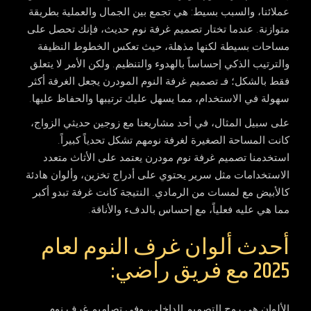
عملائنا، والسبب بسيط: هي تجمع بين الجمال والعملية بطريقة
متوازنة. عندما تختار تصميم غرفة نوم حديث، فإنك تحصل على
مساحات بسيطة لكنها مذهلة، حيث تعكس الخطوط النظيفة
والترتيب الذكي إحساساً بالهدوء والتنظيم. ولكن الأمر لا يتعلق
فقط بالشكل؛ فـ تصميم غرفة النوم المودرن يجعل الغرفة أكثر
سهولة في الاستخدام، مما يسهل عليك ترتيبها والحفاظ عليها.
على سبيل المثال، في أحد مشاريعنا مع زوجين حديثي الزواج،
كانت المساحة الصغيرة لغرفة نومهم تشكل تحدياً كبيراً.
استخدمنا
تصميم غرفة نوم مودرن
يعتمد على الأثاث متعدد
الاستخدامات مثل سرير يحتوي على أدراج تخزين، وألوان هادئة
كالأبيض مع لمسات من الرمادي. النتيجة كانت غرفة تبدو أكبر
مما هي عليه فعلياً، مع إحساس بالدفء والأناقة.
أحدث ألوان غرف النوم لعام
2025 مع فريق راضي:
الألوان هي روح التصميم الداخلي، وفي
تصاميم غرف نوم