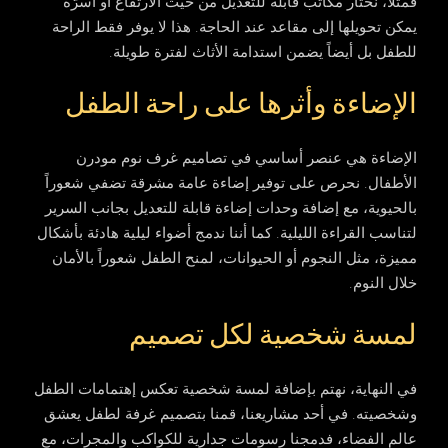
فمثلاً، نختار مكاتب قابلة للتعديل من حيث الارتفاع أو أسرّة
يمكن تحويلها إلى مقاعد عند الحاجة. هذا لا يوفر فقط الراحة
للطفل بل أيضاً يضمن استدامة الأثاث لفترة طويلة.
الإضاءة وأثرها على راحة الطفل
الإضاءة هي عنصر أساسي في
تصاميم غرف نوم مودرن
الأطفال. نحرص على توفير إضاءة عامة مشرقة تضفي شعوراً
بالحيوية، مع إضافة وحدات إضاءة قابلة للتعديل بجانب السرير
لتناسب القراءة الليلية. كما أننا ندمج أضواء ليلية هادئة بأشكال
مميزة، مثل النجوم أو الحيوانات، لمنح الطفل شعوراً بالأمان
خلال النوم.
لمسة شخصية لكل تصميم
في النهاية، نهتم بإضافة لمسة شخصية تعكس إهتمامات الطفل
وشخصيته. في أحد مشاريعنا، قمنا بتصميم غرفة لطفل يعشق
عالم الفضاء، فدمجنا رسومات جدارية للكواكب والمجرات، مع