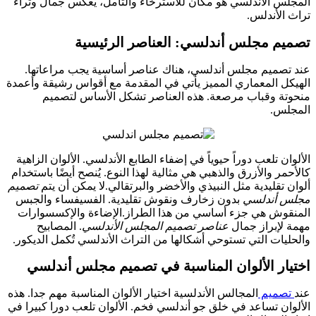
س الأندلسي هو مكان للاسترخاء والتأمل، يعكس جمال وثراء
الأندلس.
م مجلس أندلسي: العناصر الرئيسية
صميم مجلس أندلسي، هناك عناصر أساسية يجب مراعاتها.
ل المعماري المميز يأتي في المقدمة مع أقواس رشيقة وأعمدة
ة وقباب مرصعة. هذه العناصر تشكل الأساس لتصميم
لس.
ن تلعب دوراً حيوياً في إضفاء الطابع الأندلسي. الألوان الزاهية
مر والأزرق والذهبي هي مثالية لهذا النوع. يُنصح أيضًا باستخدام
 تقليدية مثل النبيذي والأخضر والبرتقالي.لا يمكن أن يتم
تصميم
 أندلسي
بدون زخارف ونقوش تقليدية. الفسيفساء والجبس
وش هي جزء أساسي من هذا الطراز.الإضاءة والإكسسوارات
لإبراز جمال
عناصر تصميم المجلس الأندلسي
. المصابيح
يات التي تستوحي أشكالها من التراث الأندلسي تُكمل الديكور.
ار الألوان المناسبة في تصميم مجلس أندلسي
صميم
المجالس الأندلسية اختيار الألوان المناسبة مهم جدا. هذه
ان تساعد في خلق جو أندلسي فخم. الألوان تلعب دورا كبيرا في