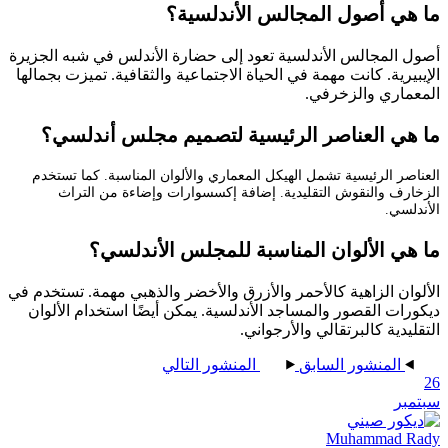
ي أصول المجالس
الأندلسية
؟
المجالس الأندلسية تعود إلى حضارة الأندلس في شبه الجزيرة
يرية. كانت مهمة في الحياة الاجتماعية والثقافية. تميزت بجمالها
اري والزخرفي.
ي العناصر الرئيسية لتصميم مجلس أندلسي؟
ر الرئيسية تشمل الهيكل المعماري والألوان المناسبة. كما تستخدم
رف والنقوش التقليدية. إضافة إكسسوارات وإضاءة من التراث
سي.
ي الألوان المناسبة للمجلس الأندلسي؟
ان الزاهية كالأحمر والأزرق والأخضر والذهبي مهمة. تستخدم في
ات القصور والمساجد الأندلسية. يمكن أيضًا استخدام الألوان
دية كالبرتقالي والأرجواني.
المنشور السابق
المنشور التالي
ر
Muhammad 