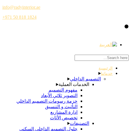
info@radyinterior.ae
+971 50 818 1824
c
الرئيسية
خدماتنا
التصميم الداخلي
الخدمات العملية
مفهوم التصميم
التصوير ثلاثي الأبعاد
حزمة رسومات التصميم الداخلي
التأثيث و التنسيق
إدارة المشاريع
تخصيص الأثاث
التصنيفات
حلول التصميم الداخلي السكني