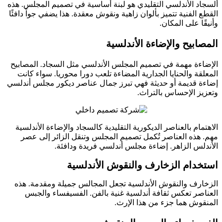
د الأندلسي التقليدي هو لبنة أساسية في تصميم المجلس. هذه
 الفنية تتميز بألوان زاهية ونقوش معقدة. هذا يضفي جواً دافئًا
ا على المكان.
ابيح والإضاءة الأندلسية
ءة مهمة في تصميم المجلس الأندلسي مثل السجاد. المصابيح
قة والحنايا الجدارية المضاءة تلعب دورا محوريا. سواء كانت
 قديمة أو حديثة فهي تبرز جمال عناصر ديكور مجلس أندلسي
ز الإحساس بالتراث.
ام بالعناصر الديكورية التقليدية كالسجاد والإضاءة الأندلسية
هذه العناصر تُكمل تصميم المجلس وتنقل الزائر إلى عصر
لس الزاهر. إضاءة مجلس أندلسي فريدة ودافئة.
دام الزخارف والنقوش الأندلسية
رف والنقوش الأندلسية تجعل المجالس جميلة ومقدمة. هذه
صر تعكس ثقافة أندلسية غنية بالفن. الفسيفساء والجبس
وش هما جزء من هذا الإرث.