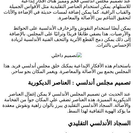
صميم مجلس أندلسي فخم ومميز هناك أفكار إبداعية
لهام. يمكن استخدام العناصر التقليدية مثل الأقواس الجميلة
اب الراقية. كما يمكن إضافة لمسات حديثة في الإضاءة والأثاث
ق التناغم بين الأصالة والمعاصرة.
أيضًا استخدام النقوش والزخارف الأندلسية على الحوائط
ضيات. هذا يضفي طابعًا فريدًا وتراثيًا على المجلس. بالإضافة
لك يمكن دمج القطع الأثرية والتحف الفنية الأندلسية لزيادة
اس بالتراث.
دام هذه الأفكار الإبداعية يمكنك خلق مجلس أندلسي فريد. هذا
س يجمع بين الأصالة والمعاصرة. ويغمر المكان بجو ساحر.
م مجلس أندلسي : العناصر الديكورية
لحديث عن تصميم المجلس الأندلسي لا يمكن إغفال العناصر
ورية المميزة. هذه العناصر تضفي على المكان جواً من الفخامة
الة. السجاد الأندلسي التقليدي يبرز بألوان زاهية ونقوش معقدة
د الهوية الثقافية لهذا النمط.
اد الأندلسي التقليدي