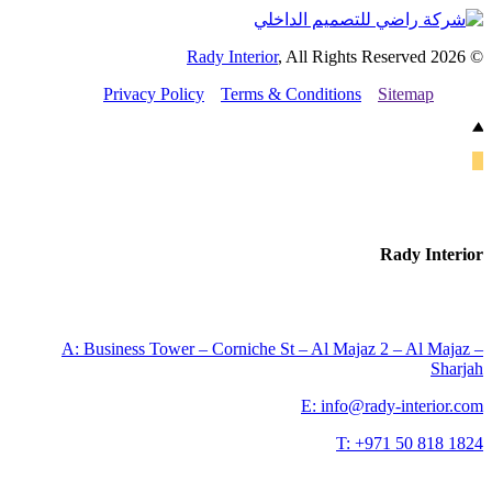
Rady Interior
, All Rights Reserved
Privacy Policy
Terms & Conditions
Sitemap
Rady Int
A: Business Tower – Corniche St – Al Majaz 2 – Al Ma
Sh
E: info@rady-interio
T: +971 50 818