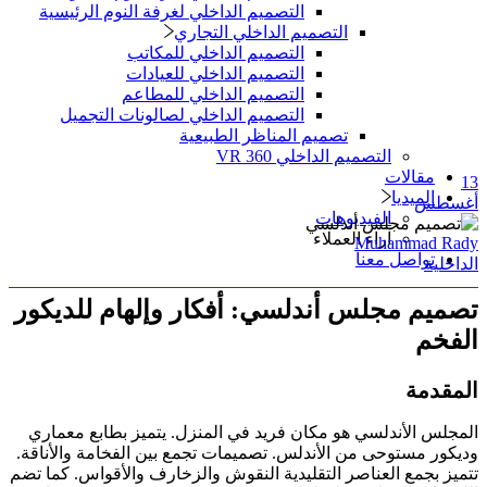
التصميم الداخلي لغرفة النوم الرئيسية
التصميم الداخلي التجاري
التصميم الداخلي للمكاتب
التصميم الداخلي للعيادات
التصميم الداخلي للمطاعم
التصميم الداخلي لصالونات التجميل
تصميم المناظر الطبيعية
التصميم الداخلي 360 VR
مقالات
الميديا
طس
الفيديوهات
آراء العملاء
Muhammad 
تواصل معنا
ية
يم مجلس أندلسي: أفكار وإلهام للديكور
خم
دمة
س الأندلسي هو مكان فريد في المنزل. يتميز بطابع معماري
ر مستوحى من الأندلس. تصميمات تجمع بين الفخامة والأناقة.
 بجمع العناصر التقليدية النقوش والزخارف والأقواس. كما تضم