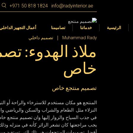
+971 50 818 1824
info@radyinterior.ae
التصميم الداخلي
Dubai
التصميم الداخلي
التجهيز الداخلي
الشارقة
التصميم الداخلي 360 VR
الرئيسية
خدماتنا
تصاميمنا
أعمال التجهيز الداخلي
عجمان
تصميم المناظر الطبيعية في الأمارات
Muhammad Rady
تصميم داخلي
ملاذ الهدوء: تص
رأس الخيمة
أم القيوين
التصميم الداخلي
Dubai
التصميم الداخلي
خاص
أبوظبي
التجهيز الداخلي
الشارقة
التصميم الداخلي 360 VR
العين
عجمان
تصميم المناظر الطبيعية في الأمارات
تصميم منتجع خاص
رأس الخيمة
أم القيوين
المنتجع هو مكان مستخدم للاسترخاء والراحة أو التر
أبوظبي
النزلاء مثل. الطعام والشراب والسكن والرياضي وا
في جذب السياح والزوار إليها وان تصميم منتجع خاص
العين
يجب مراجعتها كان تشعر الزائر كأنه في منزله وذلك 
أفضل تصميمات المنتجعات هي تلك التي تستفيد من ال