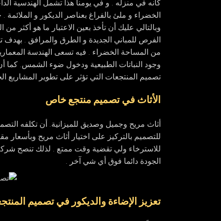
كأنه في منزله . و في يومنا هذا تشمل الهندسية الد
الخضراء و ملئ بالفراغ بعناصر الديكور و الملائمة 
وبالتالي عليك أن تأخذ بعين الاعتبار ما هو أكثر من
الفرص للمباني الجديدة و الطرق والمرافق . بهدف تق
من المساحة الخضراء . فيه تسعى الهندسة المعماري
وجود النباتات الطبيعية ودخول ضوء الشمس. كما أن ه
تصميم المنتجعات التي تؤثر على تطوير المشاريع الجد
الأثاث في تصميم منتجع خاص
أثاث مريح وجميل وصديق للميزانية. أن تكلفه التصمي
للتصميم بالتركيز على اختيار أثاث مريح وبأسعار مق
للاسترخاء ولي تقضية وقت ممتع . لذلك تنصح شركه 
الجودة دائما فوق أي شي آخر .
تعزيز الإضاءة والديكور في تصميم المنتج