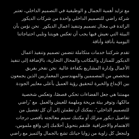
مع تزايد أهمية الجمال و الوظيفية في التصميم الداخلي، تعتبر
شركة راضي للتصميم الداخلي واحدة من شركات الديكور
الرائدة في مجال تصميم وتنفيذ اعمال الديكور . نحن نؤمن بأن
البيئة التي نعيش فيها يجب أن تعكس هويتنا وتلبي احتياجاتنا
اليومية بأناقة وأناقة.
تقدم شركتنا خدمات متكاملة تتضمن تصميم وتنفيذ اعمال
الديكور للمنازل والمكاتب والمحال التجارية، بالإضافة إلى تنفيذ
الأعمال وإدارة المشاريع بكفاءة عالية. نحن نفخر بفريق
متخصص من المصممين والمهندسين المعماريين الذين يجمعون
بين الإبداع والخبرة لتحقيق رؤية العميل بأعلى معايير الجودة.
مهمتنا هي جعل الفضاءات تحكي قصصًا، وتعكس شخصية
مالكها، وتوفر بيئة مريحة وملهمة للعيش والعمل. مع “راضي
للتصميم الداخلي”، يمكنك أن تطمئن إلى أن كل تفصيل من
تفاصيل ديكور منزلك أو مكتبك سيتم معالجته بأقصى درجات
الاهتمام والاحترافية. فلنقم بتحويل أحلامك إلى واقع ملموس،
ولنجعل كل زاوية من زوايا حياتك تشع بالجمال والتميز مع راضي