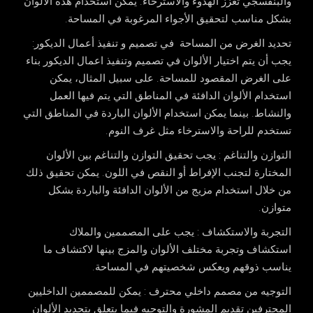
والبنفسجي تعزز الهدوء والاسترخاء. يمكن استخدام هذه الألوان
بشكل مناسب لتحقيق الأجواء المرغوبة في المساحة.
تحديد الغرض من المساحة في تصميم و تنفيذ أعمال الديكور
:
يجب أن يتم اختيار الألوان في تصميم وتنفيذ اعمال الديكور بناء
على الغرض المقصود للمساحة. على سبيل المثال، يمكن
استخدام الألوان الدافئة في المناطق التي يتم فيها العمل
والنشاط. بينما يمكن استخدام الألوان الباردة في المناطق التي
تستخدم للراحة والاسترخاء مثل غرف النوم.
التوازن والتناغم
: يجب تحقيق التوازن والتناغم بين الألوان
المختارة لتجنب الإفراط أو النقص في اللون. يمكن تحقيق ذلك
من خلال استخدام مزيج من الألوان الدافئة والباردة بشكل
متوازن.
التجربة والاستكشاف
: يجب على المصممين والملاك
استكشاف وتجربة مختلف الألوان والمزج بينها لاكتشاف ما
يناسب ذوقهم ويعكس شخصيتهم في المساحة.
ا
لتوجيه من مصمم داخلي محترف
: يمكن للمصممين الداخليين
المحترفين تقديم المشورة والتوجيه فيما يتعلق بتحديد الألوان