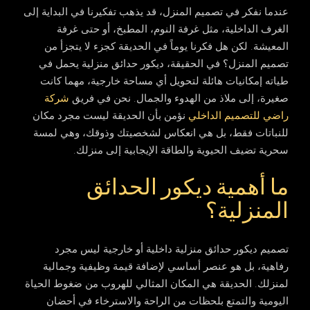
عندما نفكر في تصميم المنزل، قد يذهب تفكيرنا في البداية إلى
الغرف الداخلية، مثل غرفة النوم، المطبخ، أو حتى غرفة
المعيشة. لكن هل فكرنا يوماً في الحديقة كجزء لا يتجزأ من
تصميم المنزل؟ في الحقيقة،
ديكور حدائق منزلية
يحمل في
طياته إمكانيات هائلة لتحويل أي مساحة خارجية، مهما كانت
صغيرة، إلى ملاذ من الهدوء والجمال. نحن في
فريق
شركة
راضي للتصميم الداخلي
نؤمن بأن الحديقة ليست مجرد مكان
للنباتات فقط، بل هي انعكاس لشخصيتك وذوقك، وهي لمسة
سحرية تضيف الحيوية والطاقة الإيجابية إلى منزلك.
ما أهمية ديكور الحدائق
المنزلية؟
تصميم
ديكور حدائق منزلية
داخلية أو خارجية ليس مجرد
رفاهية، بل هو عنصر أساسي لإضافة قيمة وظيفية وجمالية
لمنزلك. الحديقة هي المكان المثالي للهروب من ضغوط الحياة
اليومية والتمتع بلحظات من الراحة والاسترخاء في أحضان