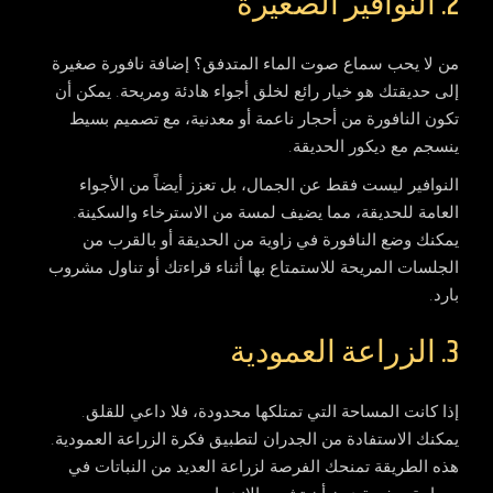
2. النوافير الصغيرة
من لا يحب سماع صوت الماء المتدفق؟ إضافة نافورة صغيرة
إلى حديقتك هو خيار رائع لخلق أجواء هادئة ومريحة. يمكن أن
تكون النافورة من أحجار ناعمة أو معدنية، مع تصميم بسيط
ينسجم مع ديكور الحديقة.
النوافير ليست فقط عن الجمال، بل تعزز أيضاً من الأجواء
العامة للحديقة، مما يضيف لمسة من الاسترخاء والسكينة.
يمكنك وضع النافورة في زاوية من الحديقة أو بالقرب من
الجلسات المريحة للاستمتاع بها أثناء قراءتك أو تناول مشروب
بارد.
3. الزراعة العمودية
إذا كانت المساحة التي تمتلكها محدودة، فلا داعي للقلق.
يمكنك الاستفادة من الجدران لتطبيق فكرة الزراعة العمودية.
هذه الطريقة تمنحك الفرصة لزراعة العديد من النباتات في