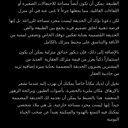
الطبيعة. يمكن أن تكون أيضاً مساحة للاحتفالات الصغيرة أو
اللقاءات العائلية، مما يجعلها جزءاً لا غنى عنه في أي منزل.
لكن دعونا نؤكد أن الحديقة ليست مجرد مساحة للزراعة. بل إنها
فرصة ذهبية لخلق تصميم فريد يجمع بين الطبيعة والفن.
الحديقة المُصممة بعناية تعكس ذوقك الخاص وتضفي لمسة من
الأناقة والتناسق على محيط منزلك بالكامل.
بالإضافة إلى ذلك، فإن
ديكور حدائق منزلية
يمكن أن يكون
استثماراً ذكياً يعزز من قيمة منزلك العقارية. العديد من
المشترين يعتبرون الحديقة المصممة بعناية ميزة إضافية تزيد
من جاذبية العقار.
تخيل أن لديك مكاناً خاصاً يمكنك أن تهرب إليه عندما تشعر
بالإرهاق. مكان مليء بالخضرة، بأصوات الطيور، وبرائحة الزهور
المنعشة. هذا بالضبط ما يمكن أن تقدمه لك الحديقة المصممة
جيداً. إنها ليست مجرد مساحة خارجية، بل هي ملاذ شخصي
يمكنك فيه التمتع بالهدوء والسكينة بعيداً عن صخب الحياة
اليومية.