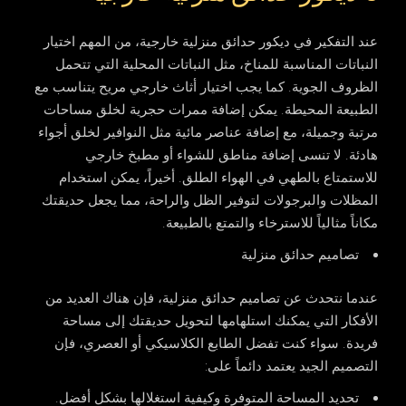
عند التفكير في
ديكور حدائق منزلية خارجية
، من المهم اختيار
النباتات المناسبة للمناخ، مثل النباتات المحلية التي تتحمل
الظروف الجوية. كما يجب اختيار أثاث خارجي مريح يتناسب مع
الطبيعة المحيطة. يمكن إضافة ممرات حجرية لخلق مساحات
مرتبة وجميلة، مع إضافة عناصر مائية مثل النوافير لخلق أجواء
هادئة. لا تنسى إضافة مناطق للشواء أو مطبخ خارجي
للاستمتاع بالطهي في الهواء الطلق. أخيراً، يمكن استخدام
المظلات والبرجولات لتوفير الظل والراحة، مما يجعل حديقتك
مكاناً مثالياً للاسترخاء والتمتع بالطبيعة.
تصاميم حدائق منزلية
عندما نتحدث عن
تصاميم حدائق منزلية
، فإن هناك العديد من
الأفكار التي يمكنك استلهامها لتحويل حديقتك إلى مساحة
فريدة. سواء كنت تفضل الطابع الكلاسيكي أو العصري، فإن
التصميم الجيد يعتمد دائماً على:
تحديد المساحة المتوفرة وكيفية استغلالها بشكل أفضل.