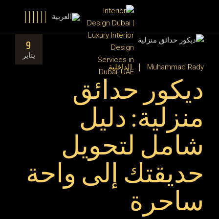
9
يناير
Muhammad Rady
الداخلية
ديكور حدائق
منزلية: دليل
شامل لتحويل
حديقتك إلى واحة
ساحرة