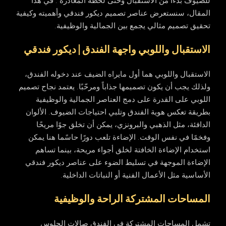
للضيوف بدءًا من الاستقبال وحتى لحظة المغادرة . في هذا
المقال، سنستعرض عناصر تصميم ديكور فندقي وأهميته وكيفية
تحقيق تصميم مثالي يجمع بين الجمالية والوظيفية.
الاستقبال واللوبي واجهة الفندق | ديكور فندقي
الاستقبال واللوبي هما أول مايراه الضيف عند دخوله الفندق،
ولذلك يجب أن يكون تصميمها جذاباً ومرحّبًا. يعتمد نجاح تصميم
اللوبي على القدرة على دمج العناصر الجمالية والوظيفية
بطريقة تعكس هوية الفندق وتلبي احتياجات الضيوف. الألوان
الدافئة، مثل الذهبي والبرونزي، يمكن أن تخلق جوًا مريحًا
وفخمًا في نفس الوقت. الإضاءة تلعب دورًا حاسًما هنا يمكن
استخدام الإضاءة الخافتة لخلق أجواء مريحة، بينما تساهم
الإضاءة الموجهة في تسليط الضوء على عناصر ديكور فندقي
الأساسية مثل الأعمال الفنية أو النباتات الداخلية.
المساحات المشتركة الراحة والوظيفية
تشمل المساحات المشتركة في الفندق صالات الجلوس