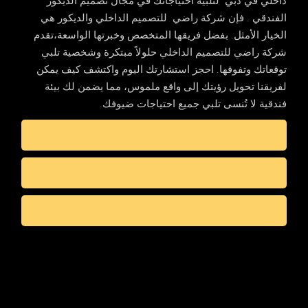
داخلي في دبي لتلبية احتياجاتك في مجال تصميم الديكور
الفندقي . فإن شركة راضي للتصميم الداخلي والديكور هي
الخيار الأمثل. بفضل فريقها المتخصص وخبرتها الواسعة،تقدم
شركة راضي للتصميم الداخلي حلولاً مبتكرة وشخصية تلبي
توقعاتك وتفوقها. احجز استشارتك اليوم واكتشف كيف يمكن
لفريقنا تحويل رؤيتك إلى واقع ملموس، مما يضمن لك بيئة
فندقية لا تُنسى تلبي جميع احتياجات ضيوفك.
إقرأ عنا المزيد في مواقع أخرى
زيارة معرض أعمالنا
اتصل بنا وابدا مشروعك