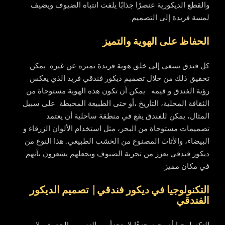
والقطع الديكورية عنصرًا جذابًا يلفت انتباه الضيوف ويضيف
لمسة فريدة إلى التصميم.
الحفاظ على الهوية والتميز
كل فندق يسعى إلى خلق هوية فريدة تميزه عن غيره. يمكن
تحقيق ذلك من خلال تصميم ديكور فندقي فريد الذي يعكس
رؤية الفندق و قيمه . يمكن أن تكون هذه الهوية مستوحاة من
الثقافة المحلية، التاريخ ،أو حتى الطبيعة المحيطة. على سبيل
المثال، يمكن للفندق يقع في منطقة ساحلية أن يعتمد
تصميمات مستوحاة من البحر، مثل استخدام الألوان الزرقاء و
البيضاء، والأثاث المصنوع من الخشب الطبيعي. هذا النوع من
ديكور فندقي يعزز من تجربة الضيوف ويجعلهم يشعرون بأنهم
في مكان مميز.
التكنولوجيا في ديكور فندقي | تصميم الديكور
الفندقي
التكنولوجيا أصبحت جزءًا لا يتجزأ من التصميم الحديث ولا