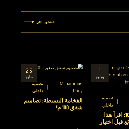
المنشور التالي
25
1
يوليو
مايو
Muhammad
تصميم
Rady
داخلي
تصميم
الفخامة البسيطة: تصاميم
داخلي
شقق 100 م²
الدهانات 101: اقرأ هذا
ئع قبل اختيار