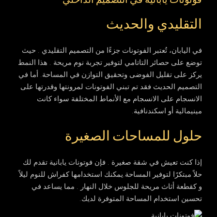
فوتونات يابانية في التصميم الداخلي
التقليدي والحديث
في اليابان، تُعتبر الفوتونات جزءًا من التصميم التقليدي . حيث
توضع على حصائر التاتامي لتوفير تجربة نوم مريحة . هذا النمط
يركز على تقليل الفوضى وتحقيق التوازن في المساحة. أما في
التصميم الحديث فقد تم تبني الفوتونات لمرونتها وقدرتها على
الانسجام على الانسجام مع الأنماط المختلفة سواء كانت
مينيمالية أو اسكندنافية.
حلول للمساحات الصغيرة
إذا كنت تعيش في شقة صغيرة . فإن فوتونات يابانية تقدم لك
حلاً مبتكرًا لتوفير المساحة.يمكنك استخدامها كفراش للنوم ليلاً
و كقطعة أثاث مريحة للجلوس خلال النهار . مما يساعد في
تحسين استخدام المساحة المتوفرة لديك.