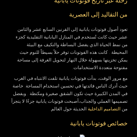
رحلة عبر تاريخ فوتونات يابانية
من التقاليد إلى العصرية
تعود أصول فوتونات يابانية إلى القرنين السابع عشر والثامن
عشر حيث كانت تُستخدم في المنازل اليابانية التقليدية كجزء
من نمط الحياة الذي يفضل البساطة والتكيف مع البيئة
المحيطة . كانت هذه الفوتونات توفر حلاً بسيطاً للنوم حيث
يمكن تخزينها بسهولة خلال النهار لتحويل الغرفة إلى مساحة
مفتوحة متعددة الاستخدامات.
مع مرور الوقت، بدأت فوتونات يابانية تلفت الانتباه في الغرب
حيث أدرك الناس فائدتها في تحسين استخدام المساحة. خاصة
في المدن الكبيرة حيث تكون الشقق صغيرة ومكتظة . وبفضل
تصميمها العملي والجذاب،أصبحت فوتونات يابانية جزءًا لا يتجزأ
من
التصاميم الداخلية
الحديثة حول العالم.
خصائص فوتونات يابانية