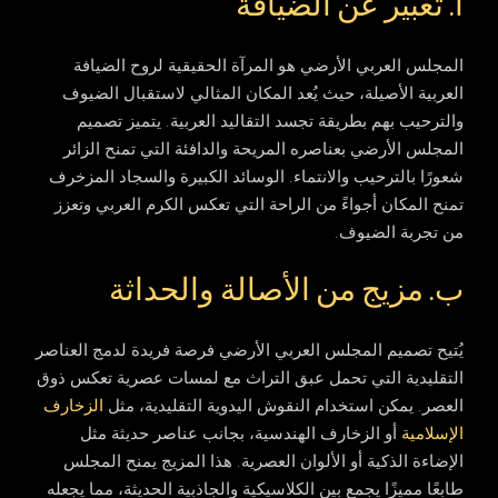
أ. تعبير عن الضيافة
المجلس العربي الأرضي هو المرآة الحقيقية لروح الضيافة
العربية الأصيلة، حيث يُعد المكان المثالي لاستقبال الضيوف
والترحيب بهم بطريقة تجسد التقاليد العربية. يتميز تصميم
المجلس الأرضي بعناصره المريحة والدافئة التي تمنح الزائر
شعورًا بالترحيب والانتماء. الوسائد الكبيرة والسجاد المزخرف
تمنح المكان أجواءً من الراحة التي تعكس الكرم العربي وتعزز
من تجربة الضيوف.
ب. مزيج من الأصالة والحداثة
يُتيح تصميم المجلس العربي الأرضي فرصة فريدة لدمج العناصر
التقليدية التي تحمل عبق التراث مع لمسات عصرية تعكس ذوق
العصر. يمكن استخدام النقوش اليدوية التقليدية، مثل
الزخارف
الإسلامية
أو الزخارف الهندسية، بجانب عناصر حديثة مثل
الإضاءة الذكية أو الألوان العصرية. هذا المزيج يمنح المجلس
طابعًا مميزًا يجمع بين الكلاسيكية والجاذبية الحديثة، مما يجعله