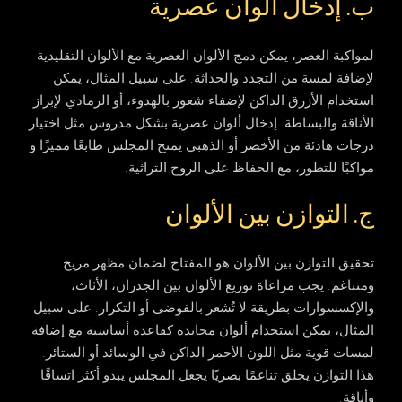
ب. إدخال ألوان عصرية
لمواكبة العصر، يمكن دمج الألوان العصرية مع الألوان التقليدية
لإضافة لمسة من التجدد والحداثة. على سبيل المثال، يمكن
استخدام الأزرق الداكن لإضفاء شعور بالهدوء، أو الرمادي لإبراز
الأناقة والبساطة. إدخال ألوان عصرية بشكل مدروس مثل اختيار
درجات هادئة من الأخضر أو الذهبي يمنح المجلس طابعًا مميزًا و
مواكبًا للتطور، مع الحفاظ على الروح التراثية.
ج. التوازن بين الألوان
تحقيق التوازن بين الألوان هو المفتاح لضمان مظهر مريح
ومتناغم. يجب مراعاة توزيع الألوان بين الجدران، الأثاث،
والإكسسوارات بطريقة لا تُشعر بالفوضى أو التكرار. على سبيل
المثال، يمكن استخدام ألوان محايدة كقاعدة أساسية مع إضافة
لمسات قوية مثل اللون الأحمر الداكن في الوسائد أو الستائر.
هذا التوازن يخلق تناغمًا بصريًا يجعل المجلس يبدو أكثر اتساقًا
وأناقة.