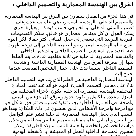
ق بين الهندسة المعمارية والتصميم الداخلي :
ا الجزء من المقال سنقارن بين الفرق بين الهندسة المعمارية
ميم الداخلي . الهندسة المعمارية هي علم يساعدك على
 المبنى الداخلي أو الخارجي حسب ذوقك؛ وبعبارة أخرى،
القول أن كل مهندس معماري هو خالق. مبتكر التصميمات
ية الفريدة التي تسعى إلى جعل المباني أكثر جمالا. لكن اليوم
عالم الهندسة المعمارية والتصميم الداخلي إلى درجة ظهرت
لعديد من المفاهيم. التصميم الداخلي والديكور الداخلي
دسة المعمارية الداخلية هي ثلاثة مفاهيم عادة ما يتم الخلط
. إن معرفة الفرق بين الهندسة المعمارية الداخلية و هندسة
يم الداخلي سيساعدك على اختيار الشخص المناسب عندما
إليه.
سة المعمارية الداخلية هي العلم الذي يتم فيه التصميم الداخلي
 على معايير التصميم. الشيء المهم هو أنه عند تنفيذ المبادئ
لفة للهندسة المعمارية الداخلية، تكون الأجزاء المختلفة من
ل محددة بالكامل و تكون حدود وموقع كل جزء من المبنى
. في العمارة الداخلية يجب تنفيذ تصميمات تتوافق بشكل جيد
زجة وأمزجة الأشخاص الذين يعيشون في ذلك المكان؛ وهذا هو
 الذي يجعل الهندسة المعمارية الداخلية تعتبر علم التواصل
لناس والمباني. علم يتم فيه تصميم عناصر مختلفة من خلال
 الخصائص الخاصة والعامة للناس. وبهذه الطريقة، يمكن
 المساحة الداخلية للعمل أو المعيشة أو الأنشطة اليومية