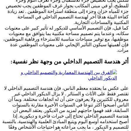
يجب تخصيص جزء للاستقبال وجزء لغرف النوم وجزء
خ، أو في مبنى المكاتب بجوار غرف الموظفين يجب تخصيص
لمياه خزان وجزء إلى منطقة استراحة الموظفين . تعد زيادة
 البيئة هدفًا آخر لهندسة التصميم الداخلي في المساحة
بية والمساحات التجارية.
يل، فإن التصميم الأساسي للديكور له تأثير كبير على معنويات
، وعندما يتم تصميم مساحة مكتبية بما يتوافق مع معنويات
ها، مع توفير مساحات مناسبة للاسترخاء ورفاهية الموظفين،
هميتها سيكون التأثير الإيجابي على معنويات الموظفين عدة
.
هندسة التصميم الداخلي من وجهة نظر نفسية:
كس ما يعتقده معظم الناس، فإن هندسة التصميم الداخلي لا
 فقط على الأثاث و الستائر . لا يزال الديكور الداخلي غير
 للكثيرين ولا يعرفون حتى أن له اتجاهات مختلفة. وبما أن
 أصبحوا أكثر تنوعا في السنوات الأخيرة مقارنة بالسنوات
قة، فقد فهموا حاجتهم لمزيد من الديكور. يعتقد البعض أن
 التصميم الداخلي تحتاج إلى خبرات فاخرة و ديكورية. إذا
استخدامه أوسع اليوم ويتبع المبادئ العلمية والهندسية. بالنسبة
يم و الديكور ، ما يجب مراعاته هو احتياجات الأشخاص وفقًا