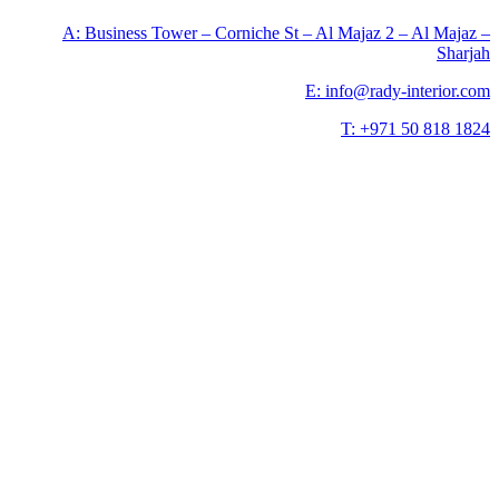
A: Business Tower – Corniche St – Al Majaz 2 – Al Ma
Sh
E: info@rady-interio
T: +971 50 818