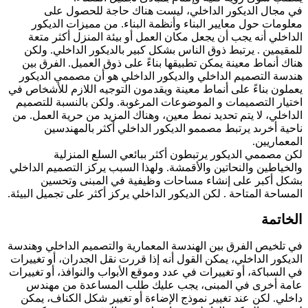
ال الديكور الداخلي، ليست هناك حاجة للحصول على
ات حول معايير البناء وأنظمة البناء. من مميزات الديكور
لي أنه يجب أن يجعل مكان العمل أو بيئة المنزل أكثر متعة
مين . يرتبط ذوق الناس بشكل كبير بالديكور الداخلي. ولكن
أنماط معينة يمكن تطبيقها بناءً على ذوق العميل. الفرق بين
 التصميم الداخلي والديكور الداخلي هو أن مصممي الديكور
ن بناءً على أنماط معينة ويقدمون التوجيه اللازم للأشخاص في
ر التصميمات و الموضوعات المرغوبة. ولكن بالنسبة للتصميم
لي، لا يتم تحديد نمط معين، وهناك المزيد من حرية العمل. من
 أخرىد يرتبط مصممو الديكور الداخلي أكثر بالمهندسين
اريين.
صممي الديكور يرتبطون أكثر ببائعي السلع المنزلية
اطين والنحاتين والأقمشة. ولهذا السبب يركز التصميم الداخلي
أكبر على إنشاء مساحات وظيفية في المبنى وتحسين
حة المتاحة . لكن الديكور الداخلي يركز أكثر على تجميل البيئة.
تمة
خيص الفرق بين الهندسة المعمارية والتصميم الداخلي وهندسة
ور الداخلي، يمكن القول أنه إذا قررت نقل الجدران، أو تغييرات
سباكة، أو تغييرات في عدد وموقع الأبواب والنوافذ، أو تغييرات
أخرى في المبنى، يجب عليك طلب المساعدة من مهندس
. لكن عند تغيير نموذج الإضاءة أو تغيير شكل الكناف، يمكن