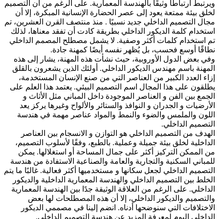
ط ارتباطًا وثيقًا بالهندسة المعمارية. على الرغم من أن التصميم
بيئة ممتعة يعود إلى عصر الحضارة الإنسانية المبكرة، إلا أن
التصميم الداخلي جديد نسبيًا . منذ منتصف القرن العشرين، تم
ام كلمة الديكور الداخلي بطريقة كادت أن تفقد معناها، لذلك
تخدام كلمات أكثر وصفية. لا يشمل مصطلح المصمم الداخلي
ا أوسع فحسب، بل يُظهر نفسه أيضًا كمهنة جادة.
عض الدول الأوروبية، حيث نشأت هذه المهنة، يشار إلى هذه
ة باسم مهندس الديكور الداخلي. أولئك الذين يشعرون بالقلق
العدد الكبير من العناصر التي من صنع الإنسان المستخدمة،
ن على هذا المجال اسم التصميم البيئي. يعتمد هذا العلم على
 بين الفن و العناصر الموجودة داخل المباني مثل الأثاث و
يات و الجدران و النوافذ والستائر والألواح وغيرها يركز يعد
 والملمس والضوء والنمط والمواد عناصر مهمة في هندسة
يم الداخلي.
 من التصميم الداخلي هو التوازن و الانسجام بين العناصر
لية لخلق بيئة جميلة وعملية. بالطبع، وفقًا لأسلوب التصميم،
ممكن التركيز أكثر على جمال المساحة أو استغلالها. يمكن
ني السكنية والتجارية والعامة والصناعية الاستفادة من هندسة
يم الداخلي لجعل سكانها و مستخدميها أكثر فعالية. غالبًا ما يتم
 بين التصميم الداخلي والهندسة المعمارية الداخلية والديكور
لي. على الرغم من العلاقة الوثيقة جدًا بين الهندسة المعمارية
ميم والديكور الداخلي، إلا أن هذه المصطلحات لها بعض
لافات التي سنوضحها أدناه. انضم إلينا في مصممي الديكور
لي اليوم لمعرفة المزيد عن هندسة التصميم الداخلي.