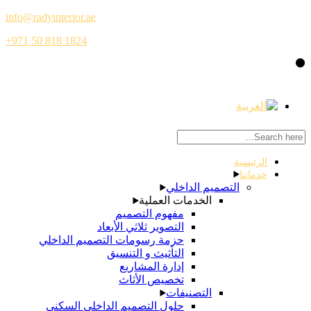
info@radyinterior.ae
+971 50 818 1824
c
الرئيسية
خدماتنا
التصميم الداخلي
الخدمات العملية
مفهوم التصميم
التصوير ثلاثي الأبعاد
حزمة رسومات التصميم الداخلي
التأثيث و التنسيق
إدارة المشاريع
تخصيص الأثاث
التصنيفات
حلول التصميم الداخلي السكني