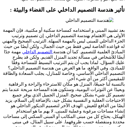
ر هندسة التصميم الداخلي على الفضاء والبيئة :
شييد المبنى و استخدامه كمساحة سكنية أو مكتبية، فإن المهمة
ى هي الاهتمام بهندسة التصميم الداخلي. إن تصميم وترتيب
 الداخلي للمبنى ليس بالمهمة السهلة. الترتيب الصحيح والمهني
اعده الخاصة ليس فقط من حيث الجمال، ولكن أيضًا من حيث
دئ العلمية للتصميم. كما أن هندسة
التصميم الداخلي
مهمة جدًا
 للأشخاص في مسألة تجديد المنزل القديم. ولكن قد يطرح
السؤال، لماذا يجب أن يتم الترتيب البسيط للمساحة وفقًا
دئ، وفي الواقع، ما هو الغرض من هندسة التصميم الداخلي؟
يم الداخلي الأساسي، وخاصة للمنازل، يجلب السعادة والطاقة
مين أكثر من أي شيء آخر.
بة لنا جميعًا، المنزل هو مكان للاسترخاء والراحة و الرفاهية
ًا عن التوترات اليومية، وستكون هذه المساحة مريحة عندما يتم
 كل شيء بشكل صحيح. المنزل الجميل الذي يوفر جميع
ياجات العقلية و النفسية بشكل جيد، بالإضافة إلى السلام، يزيد
 من الدافع للعيش. الهدف الآخر لتصميم الديكور الداخلي هو
 مساحات مرغوبة وعملية للمبنى. لا يهم ما هو استخدام
ل، يحتاج كل من مبنى المكاتب أو المبنى السكني إلى مساحات
 ومنفصلة حسب ظروفهما. على سبيل المثال، في مبنى