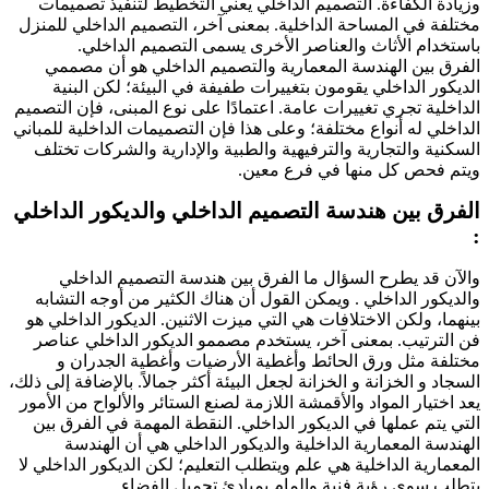
ة الكفاءة. التصميم الداخلي يعني التخطيط لتنفيذ تصميمات
ة في المساحة الداخلية. بمعنى آخر، التصميم الداخلي للمنزل
دام الأثاث والعناصر الأخرى يسمى التصميم الداخلي.
 بين الهندسة المعمارية والتصميم الداخلي هو أن مصممي
ور الداخلي يقومون بتغييرات طفيفة في البيئة؛ لكن البنية
لية تجري تغييرات عامة. اعتمادًا على نوع المبنى، فإن التصميم
لي له أنواع مختلفة؛ وعلى هذا فإن التصميمات الداخلية للمباني
ية والتجارية والترفيهية والطبية والإدارية والشركات تختلف
فحص كل منها في فرع معين.
ق بين هندسة التصميم الداخلي والديكور الداخلي
 قد يطرح السؤال ما الفرق بين هندسة التصميم الداخلي
كور الداخلي . ويمكن القول أن هناك الكثير من أوجه التشابه
ا، ولكن الاختلافات هي التي ميزت الاثنين. الديكور الداخلي هو
ترتيب. بمعنى آخر، يستخدم مصممو الديكور الداخلي عناصر
ة مثل ورق الحائط وأغطية الأرضيات وأغطية الجدران و
 و الخزانة و الخزانة لجعل البيئة أكثر جمالاً. بالإضافة إلى ذلك،
تيار المواد والأقمشة اللازمة لصنع الستائر والألواح من الأمور
يتم عملها في الديكور الداخلي. النقطة المهمة في الفرق بين
سة المعمارية الداخلية والديكور الداخلي هي أن الهندسة
ارية الداخلية هي علم ويتطلب التعليم؛ لكن الديكور الداخلي لا
 سوى رؤية فنية وإلمام بمبادئ تجميل الفضاء.