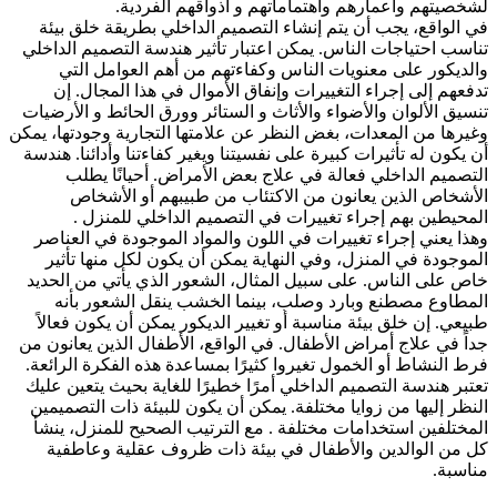
تهم وأعمارهم واهتماماتهم و أذواقهم الفردية.
واقع، يجب أن يتم إنشاء التصميم الداخلي بطريقة خلق بيئة
 احتياجات الناس. يمكن اعتبار تأثير هندسة التصميم الداخلي
كور على معنويات الناس وكفاءتهم من أهم العوامل التي
م إلى إجراء التغييرات وإنفاق الأموال في هذا المجال. إن
 الألوان والأضواء والأثاث و الستائر وورق الحائط و الأرضيات
ا من المعدات، بغض النظر عن علامتها التجارية وجودتها، يمكن
ون له تأثيرات كبيرة على نفسيتنا ويغير كفاءتنا وأدائنا. هندسة
يم الداخلي فعالة في علاج بعض الأمراض. أحيانًا يطلب
اص الذين يعانون من الاكتئاب من طبيبهم أو الأشخاص
طين بهم إجراء تغييرات في التصميم الداخلي للمنزل .
يعني إجراء تغييرات في اللون والمواد الموجودة في العناصر
ودة في المنزل، وفي النهاية يمكن أن يكون لكل منها تأثير
لى الناس. على سبيل المثال، الشعور الذي يأتي من الحديد
وع مصطنع وبارد وصلب، بينما الخشب ينقل الشعور بأنه
. إن خلق بيئة مناسبة أو تغيير الديكور يمكن أن يكون فعالاً
في علاج أمراض الأطفال. في الواقع، الأطفال الذين يعانون من
لنشاط أو الخمول تغيروا كثيرًا بمساعدة هذه الفكرة الرائعة.
 هندسة التصميم الداخلي أمرًا خطيرًا للغاية بحيث يتعين عليك
 إليها من زوايا مختلفة. يمكن أن يكون للبيئة ذات التصميمين
لفين استخدامات مختلفة . مع الترتيب الصحيح للمنزل، ينشأ
 الوالدين والأطفال في بيئة ذات ظروف عقلية وعاطفية
ة.